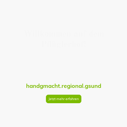
Willkommen auf dem
Pflüglerhof!
Unsere Leidenschaft ist die Landwirtschaft und die Produktion
hochwertiger, heimischer
Lebensmittel - die zwar nicht immer perfekt sind aber dafür gut
schmecken.
handgmacht.regional.gsund
Jetzt mehr erfahren